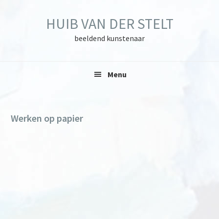
Skip
Skip
Skip
to
to
to
HUIB VAN DER STELT
primary
main
primary
navigation
content
sidebar
beeldend kunstenaar
Menu
Werken op papier
Primary
Sidebar