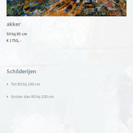
akker
50 bij 85 cm
€ 1750, -
Primary
Sidebar
Schilderijen
Tot 80 bij 100 cm
Groter dan 80 bij 100 cm