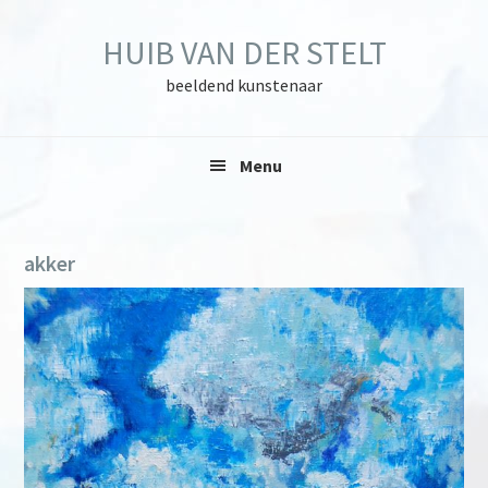
Skip
Skip
Skip
to
to
to
HUIB VAN DER STELT
primary
main
primary
navigation
content
sidebar
beeldend kunstenaar
Menu
akker