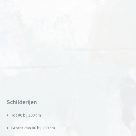
Primary
Sidebar
Schilderijen
Tot 80 bij 100 cm
Groter dan 80 bij 100 cm