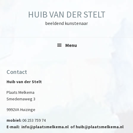
Skip
Skip
Skip
to
to
to
HUIB VAN DER STELT
primary
main
primary
navigation
content
sidebar
beeldend kunstenaar
Menu
Contact
Huib van der Stelt
Plaats Melkema
Smedemaweg 3
9992VA Huizinge
mobiel:
06 253 759 74
E-mail: info@plaatsmelkema.nl of huib@plaatsmelkema.nl