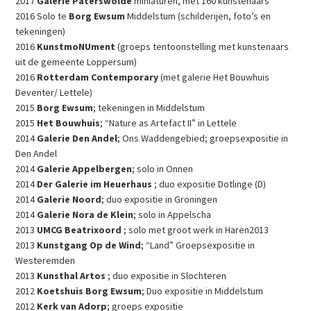
2017
Galerie Paterswolde
miniaturen, met 160 kunstenaars
2016 Solo te
Borg Ewsum
Middelstum (schilderijen, foto’s en
tekeningen)
2016
KunstmoNUment
(groeps tentoonstelling met kunstenaars
uit de gemeente Loppersum)
2016
Rotterdam Contemporary
(met galerie Het Bouwhuis
Deventer/ Lettele)
2015
Borg Ewsum
; tekeningen in Middelstum
2015
Het Bouwhuis
; “Nature as Artefact II” in Lettele
2014
Galerie Den Andel
; Ons Waddengebied; groepsexpositie in
Den Andel
2014
Galerie Appelbergen
; solo in Onnen
2014
Der Galerie im Heuerhaus
; duo expositie Dotlinge (D)
2014
Galerie Noord
; duo expositie in Groningen
2014
Galerie Nora de Klein
; solo in Appelscha
2013
UMCG Beatrixoord
; solo met groot werk in Haren2013
2013
Kunstgang Op de Wind
; “Land” Groepsexpositie in
Westeremden
2013
Kunsthal Artos
; duo expositie in Slochteren
2012
Koetshuis Borg Ewsum
; Duo expositie in Middelstum
2012
Kerk van Adorp
; groeps expositie