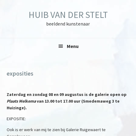
Skip
Skip
Skip
to
to
to
HUIB VAN DER STELT
primary
main
primary
navigation
content
sidebar
beeldend kunstenaar
Menu
exposities
Zaterdag en zondag 08 en 09 augustus is de galerie open op
Plaats Melkema
van 13.00 tot 17.00 uur (Smedemaweg 3 te
Huizinge).
EXPOSITIE:
Ook is er werk van mij te zien bij Galerie Ruigewaert te