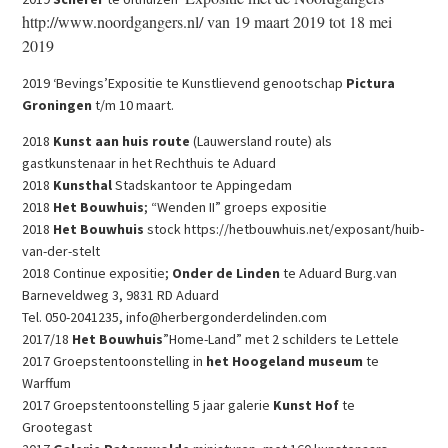
http://www.noordgangers.nl/ van 19 maart 2019 tot 18 mei
2019
2019 ‘Bevings’Expositie te Kunstlievend genootschap
Pictura
Groningen
t/m 10 maart.
2018
Kunst aan huis route
(Lauwersland route) als
gastkunstenaar in het Rechthuis te Aduard
2018
Kunsthal
Stadskantoor te Appingedam
2018
Het Bouwhuis
; “Wenden II” groeps expositie
2018
Het Bouwhuis
stock https://hetbouwhuis.net/exposant/huib-
van-der-stelt
2018 Continue expositie;
Onder de Linden
te Aduard Burg.van
Barneveldweg 3, 9831 RD Aduard
Tel. 050-2041235, info@herbergonderdelinden.com
2017/18
Het Bouwhuis
”Home-Land” met 2 schilders te Lettele
2017 Groepstentoonstelling in
het Hoogeland museum
te
Warffum
2017 Groepstentoonstelling 5 jaar galerie
Kunst Hof
te
Grootegast