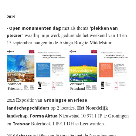
2019
met als thema ‘
Open monumenten dag
plekken van
•
’ waarbij mijn werk gedurende het weekend van 14 en
plezier
15 september hangen in de Asinga Borg te Middelstum.
Expositie van
Groningse en Friese
2019
Het Noordelijk
op 2 locaties.
landschapschilders
landschap
.
Nieuwstad 10 9711 JP te Groningen
Forma Aktua
en
Boterhoek 1 8911 DH te Leeuwarden.
Tresoar
Expositie met de Noordgangers
2019
Scherer
te Uithuizen