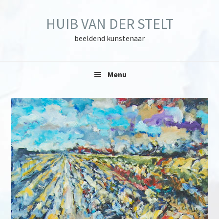
Skip
Skip
Skip
to
to
to
HUIB VAN DER STELT
primary
main
primary
navigation
content
sidebar
beeldend kunstenaar
Menu