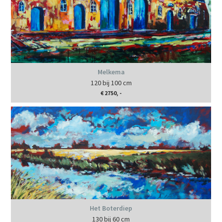
Melkema
120 bij 100 cm
€ 2750, -
Het Boterdiep
130 bij 60 cm