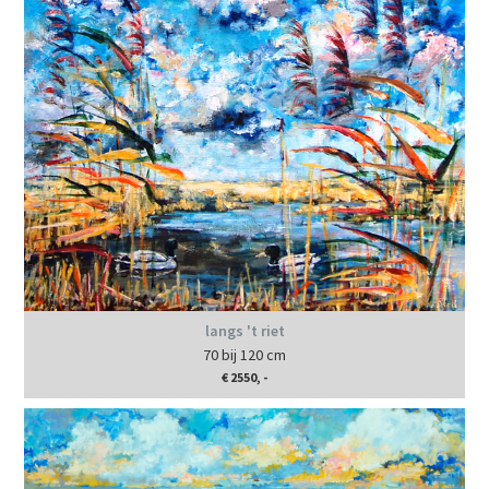
langs 't riet
70 bij 120 cm
€ 2550, -