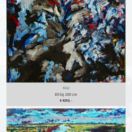
Klei
80 bij 200 cm
€ 4250, -