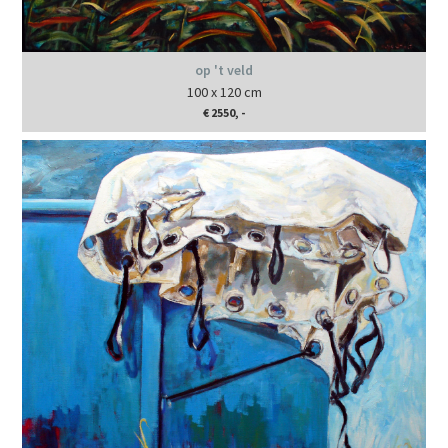
op 't veld
100 x 120 cm
€ 2550, -