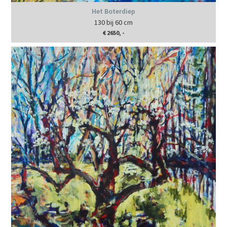
Het Boterdiep
130 bij 60 cm
€ 2650, -