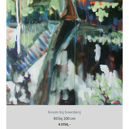
boom bij boerderij
80 bij 200 cm
€ 3750, -