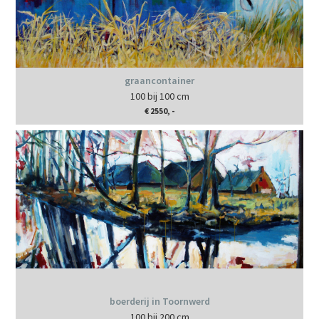
graancontainer
100 bij 100 cm
€ 2550, -
boerderij in Toornwerd
100 bij 200 cm