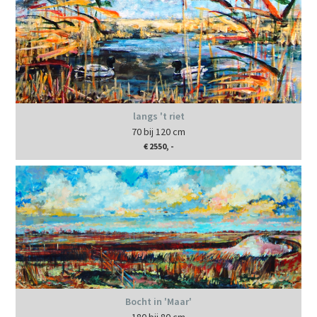
langs 't riet
70 bij 120 cm
€ 2550, -
Bocht in 'Maar'