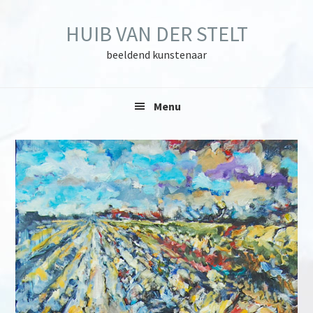
Skip
Skip
Skip
to
to
to
HUIB VAN DER STELT
primary
main
primary
navigation
content
sidebar
beeldend kunstenaar
Menu