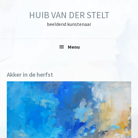
Skip
Skip
Skip
to
to
to
HUIB VAN DER STELT
primary
main
primary
navigation
content
sidebar
beeldend kunstenaar
Menu
Akker in de herfst