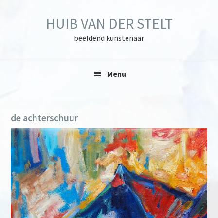
Skip
Skip
Skip
to
to
to
HUIB VAN DER STELT
primary
main
primary
navigation
content
sidebar
beeldend kunstenaar
Menu
de achterschuur