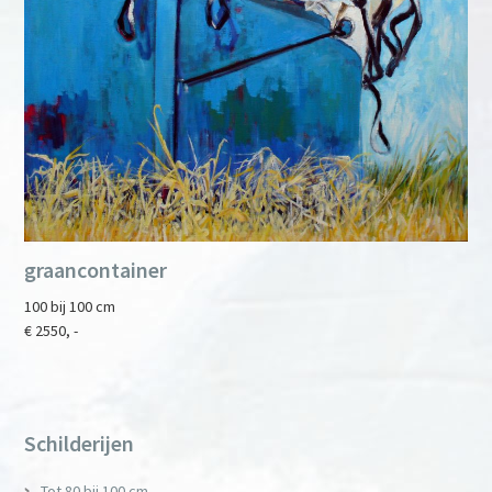
graancontainer
100 bij 100 cm
€ 2550, -
Primary
Sidebar
Schilderijen
Tot 80 bij 100 cm