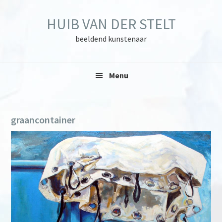
Skip
Skip
Skip
to
to
to
HUIB VAN DER STELT
primary
main
primary
navigation
content
sidebar
beeldend kunstenaar
Menu
graancontainer