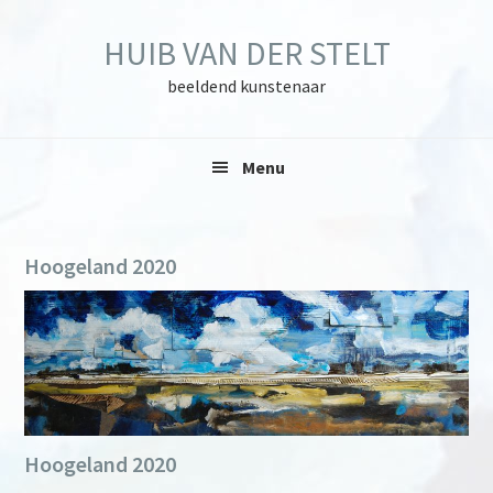
Skip
Skip
Skip
to
to
to
HUIB VAN DER STELT
primary
main
primary
navigation
content
sidebar
beeldend kunstenaar
Menu
Hoogeland 2020
Hoogeland 2020