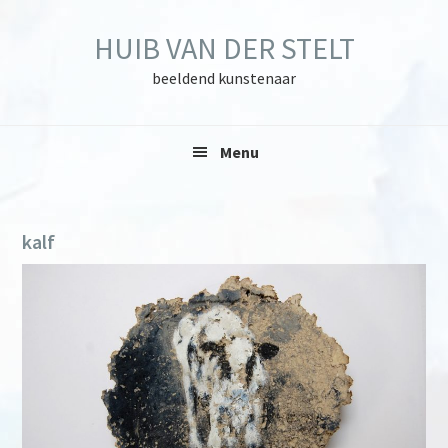
Skip
Skip
Skip
to
to
to
HUIB VAN DER STELT
primary
main
primary
navigation
content
sidebar
beeldend kunstenaar
Menu
kalf