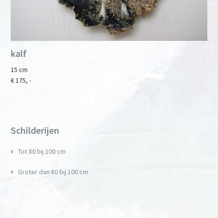
kalf
15 cm
€ 175, -
Primary
Sidebar
Schilderijen
Tot 80 bij 100 cm
Groter dan 80 bij 100 cm