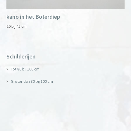
kano in het Boterdiep
20 bij 45 cm
Primary
Sidebar
Schilderijen
Tot 80 bij 100 cm
Groter dan 80 bij 100 cm