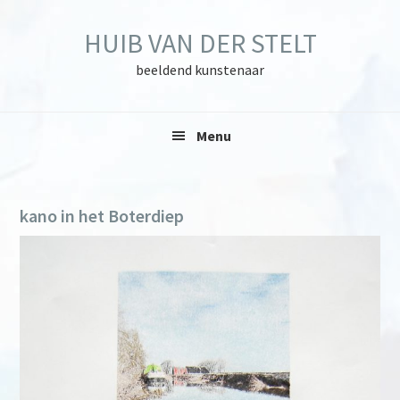
Skip
Skip
Skip
to
to
to
HUIB VAN DER STELT
primary
main
primary
navigation
content
sidebar
beeldend kunstenaar
Menu
kano in het Boterdiep