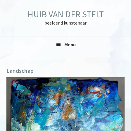
Skip
Skip
Skip
to
to
to
HUIB VAN DER STELT
primary
main
primary
navigation
content
sidebar
beeldend kunstenaar
Menu
Landschap