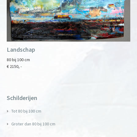
Landschap
80 bij 100 cm
€ 2150, -
Primary
Sidebar
Schilderijen
Tot 80 bij 100 cm
Groter dan 80 bij 100 cm