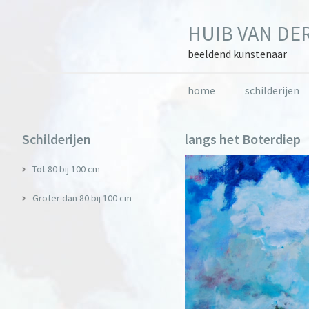
Skip
Skip
Skip
to
to
to
HUIB VAN DER
primary
main
primary
navigation
content
sidebar
beeldend kunstenaar
home
schilderijen
Primary
Schilderijen
langs het Boterdiep
Sidebar
Tot 80 bij 100 cm
Groter dan 80 bij 100 cm