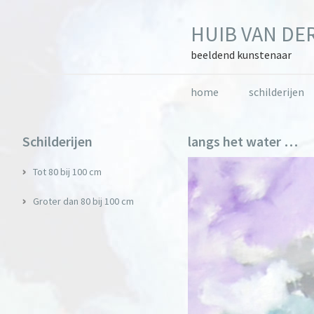
Skip
Skip
Skip
to
to
to
HUIB VAN DER
primary
main
primary
navigation
content
sidebar
beeldend kunstenaar
home
schilderijen
Primary
Schilderijen
langs het water …
Sidebar
Tot 80 bij 100 cm
Groter dan 80 bij 100 cm