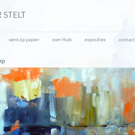
 STELT
werk op papier
over Huib
exposities
contact
ep