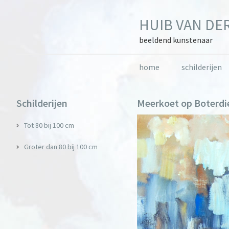
Skip
Skip
Skip
to
to
to
HUIB VAN DER
primary
main
primary
navigation
content
sidebar
beeldend kunstenaar
home
schilderijen
Primary
Schilderijen
Meerkoet op Boterdi
Sidebar
Tot 80 bij 100 cm
Groter dan 80 bij 100 cm