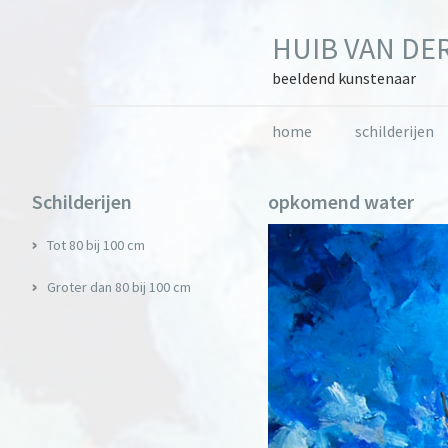
Skip
Skip
Skip
to
to
to
HUIB VAN DER
primary
main
primary
navigation
content
sidebar
beeldend kunstenaar
home
schilderijen
Primary
Schilderijen
opkomend water
Sidebar
Tot 80 bij 100 cm
Groter dan 80 bij 100 cm