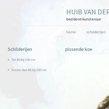
Skip
Skip
Skip
to
to
to
HUIB VAN DER
primary
main
primary
navigation
content
sidebar
beeldend kunstenaar
home
schilderijen
Primary
Schilderijen
pissende koe
Sidebar
Tot 80 bij 100 cm
Groter dan 80 bij 100 cm