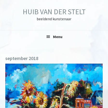
Skip
Skip
Skip
to
to
to
HUIB VAN DER STELT
primary
main
primary
navigation
content
sidebar
beeldend kunstenaar
Menu
september 2018