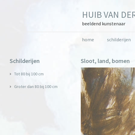
Skip
Skip
Skip
to
to
to
HUIB VAN DER
primary
main
primary
navigation
content
sidebar
beeldend kunstenaar
home
schilderijen
Primary
Schilderijen
Sloot, land, bomen
Sidebar
Tot 80 bij 100 cm
Groter dan 80 bij 100 cm