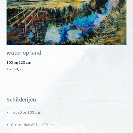
water op land
100 bij 120 cm
€ 2550, -
Primary
Sidebar
Schilderijen
Tot 80 bij 100 cm
Groter dan 80 bij 100 cm