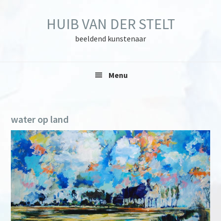
Skip
Skip
Skip
to
to
to
HUIB VAN DER STELT
primary
main
primary
navigation
content
sidebar
beeldend kunstenaar
Menu
water op land