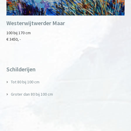
Westerwijtwerder Maar
100 bij 170 cm
€ 3450, -
Primary
Sidebar
Schilderijen
Tot 80 bij 100 cm
Groter dan 80 bij 100 cm