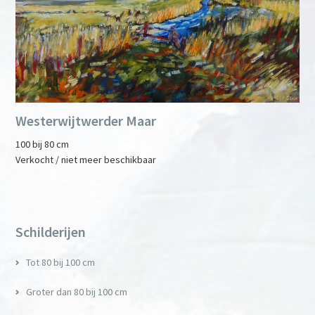
Westerwijtwerder Maar
100 bij 80 cm
Verkocht / niet meer beschikbaar
Primary
Sidebar
Schilderijen
Tot 80 bij 100 cm
Groter dan 80 bij 100 cm