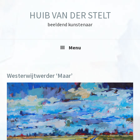
Skip
Skip
Skip
to
to
to
HUIB VAN DER STELT
primary
main
primary
navigation
content
sidebar
beeldend kunstenaar
Menu
Westerwijtwerder ‘Maar’