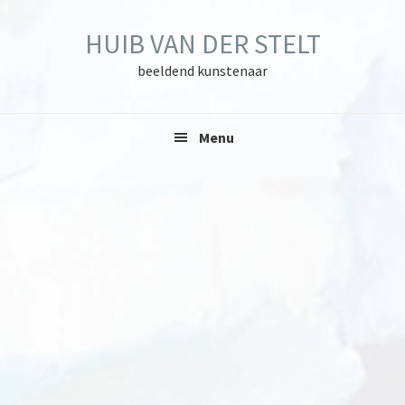
Skip
Skip
Skip
to
to
to
HUIB VAN DER STELT
primary
main
primary
navigation
content
sidebar
beeldend kunstenaar
Menu