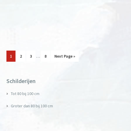
Interim
Page
Page
Page
Page
Go
1
2
3
…
8
Next Page »
pages
to
omitted
Primary
Sidebar
Schilderijen
Tot 80 bij 100 cm
Groter dan 80 bij 100 cm