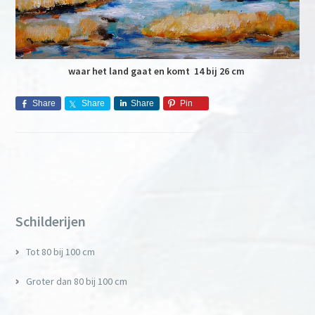
waar het land gaat en komt 14 bij 26 cm
Share
Share
Share
Pin
Primary
Sidebar
Schilderijen
Tot 80 bij 100 cm
Groter dan 80 bij 100 cm