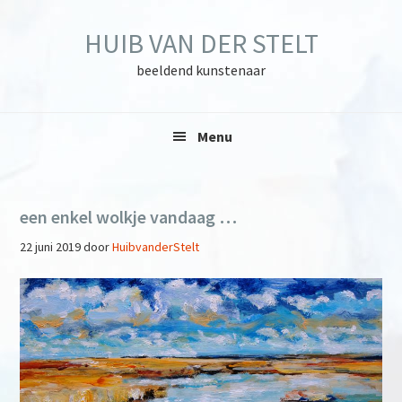
Skip
Skip
Skip
to
to
to
HUIB VAN DER STELT
primary
main
primary
navigation
content
sidebar
beeldend kunstenaar
Menu
een enkel wolkje vandaag …
22 juni 2019
door
HuibvanderStelt