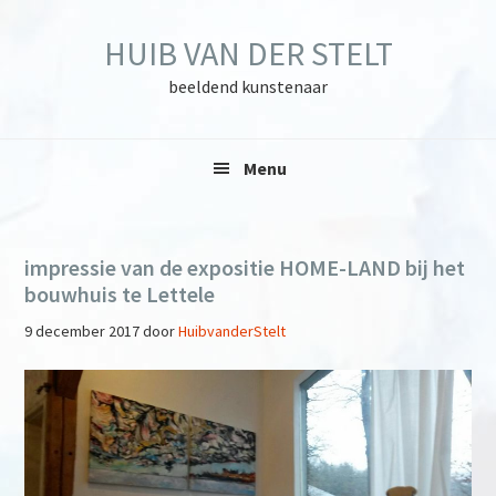
Skip
Skip
Skip
to
to
to
HUIB VAN DER STELT
primary
main
primary
navigation
content
sidebar
beeldend kunstenaar
Menu
impressie van de expositie HOME-LAND bij het
bouwhuis te Lettele
9 december 2017
door
HuibvanderStelt