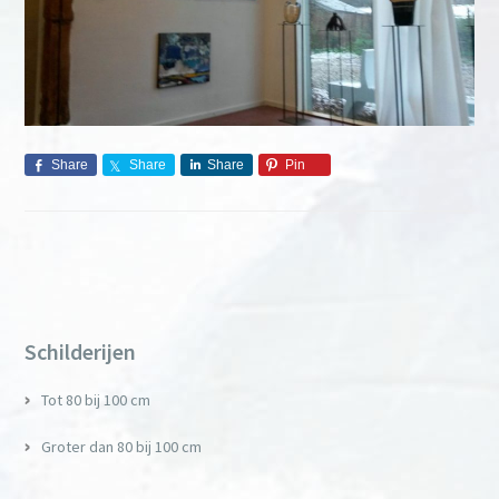
Share
Share
Share
Pin
Primary
Sidebar
Schilderijen
Tot 80 bij 100 cm
Groter dan 80 bij 100 cm