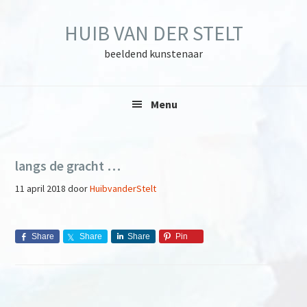
Skip
Skip
Skip
to
to
to
HUIB VAN DER STELT
primary
main
primary
navigation
content
sidebar
beeldend kunstenaar
Menu
langs de gracht …
11 april 2018
door
HuibvanderStelt
Share
Share
Share
Pin